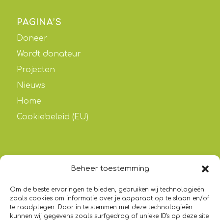
PAGINA’S
Doneer
Wordt donateur
Projecten
Nieuws
Home
Cookiebeleid (EU)
Beheer toestemming
HADITH
Om de beste ervaringen te bieden, gebruiken wij technologieën
“Wie het gemakkelijk maakt voor iemand (met
zoals cookies om informatie over je apparaat op te slaan en/of
schulden) in moeilijkheden, Allah zal het
te raadplegen. Door in te stemmen met deze technologieën
kunnen wij gegevens zoals surfgedrag of unieke ID's op deze site
gemakkelijk voor hem maken in deze wereld