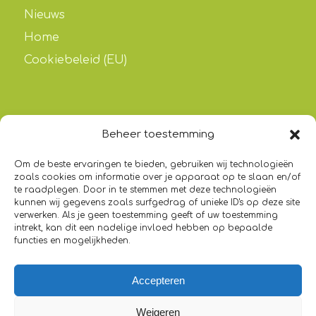
Nieuws
Home
Cookiebeleid (EU)
Beheer toestemming
HADITH
Om de beste ervaringen te bieden, gebruiken wij technologieën
“Wie het gemakkelijk maakt voor iemand (met
zoals cookies om informatie over je apparaat op te slaan en/of
schulden) in moeilijkheden, Allah zal het
te raadplegen. Door in te stemmen met deze technologieën
kunnen wij gegevens zoals surfgedrag of unieke ID's op deze site
gemakkelijk voor hem maken in deze wereld
verwerken. Als je geen toestemming geeft of uw toestemming
en in het Hiernamaals.”
intrekt, kan dit een nadelige invloed hebben op bepaalde
functies en mogelijkheden.
[Sunan Ibn Maadjah, boek 15, 2510]
Accepteren
Weigeren