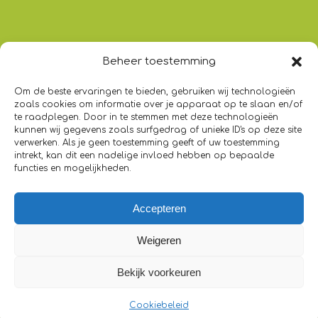
Beheer toestemming
HADITH
Om de beste ervaringen te bieden, gebruiken wij technologieën
“Wie het gemakkelijk maakt voor iemand (met
zoals cookies om informatie over je apparaat op te slaan en/of
schulden) in moeilijkheden, Allah zal het
te raadplegen. Door in te stemmen met deze technologieën
kunnen wij gegevens zoals surfgedrag of unieke ID's op deze site
gemakkelijk voor hem maken in deze wereld
verwerken. Als je geen toestemming geeft of uw toestemming
en in het Hiernamaals.”
intrekt, kan dit een nadelige invloed hebben op bepaalde
functies en mogelijkheden.
[Sunan Ibn Maadjah, boek 15, 2510]
Accepteren
Weigeren
Bekijk voorkeuren
© Copyright - Dar Al Ousra - Webdesign:
WebMolen
| KVK
nummer 63758903 | RSIN 855388171 | Bank NL26 TRIO 0391015494
Cookiebeleid