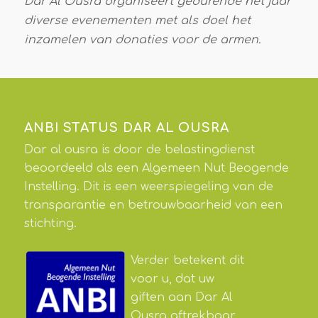
Dar Al Ousra organiseert gedurende het jaar
diverse evenementen met als doel het
inzamelen van donaties voor de armen.
ANBI STATUS DAR AL OUSRA
Dar al ousra is door de belastingdienst
beoordeeld als een Algemeen Nut Beogende
Instelling. Dit is een weerspiegeling van de
transparantie en betrouwbaarheid van een
stichting.
Verder betekent dit
voor u, dat uw
giften aan Dar Al
Ousra aftrekbaar