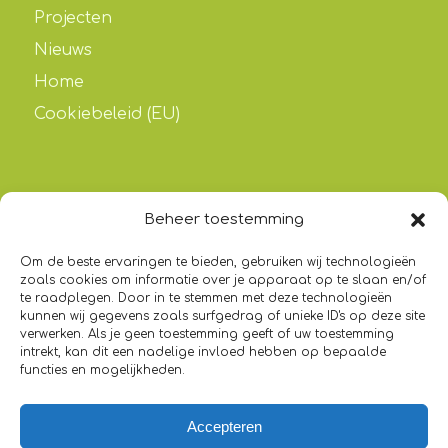
Projecten
Nieuws
Home
Cookiebeleid (EU)
Beheer toestemming
HADITH
Om de beste ervaringen te bieden, gebruiken wij technologieën
“Wie het gemakkelijk maakt voor iemand (met
zoals cookies om informatie over je apparaat op te slaan en/of
schulden) in moeilijkheden, Allah zal het
te raadplegen. Door in te stemmen met deze technologieën
gemakkelijk voor hem maken in deze wereld
kunnen wij gegevens zoals surfgedrag of unieke ID's op deze site
verwerken. Als je geen toestemming geeft of uw toestemming
en in het Hiernamaals.”
intrekt, kan dit een nadelige invloed hebben op bepaalde
functies en mogelijkheden.
[Sunan Ibn Maadjah, boek 15, 2510]
Accepteren