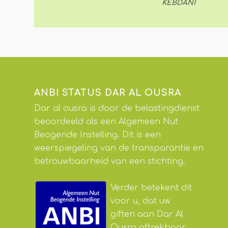
KEBDANI
ANBI STATUS DAR AL OUSRA
Dar al ousra is door de belastingdienst
beoordeeld als een Algemeen Nut
Beogende Instelling. Dit is een
weerspiegeling van de transparantie en
betrouwbaarheid van een stichting.
Verder betekent dit
voor u, dat uw
giften aan Dar Al
Ousra aftrekbaar