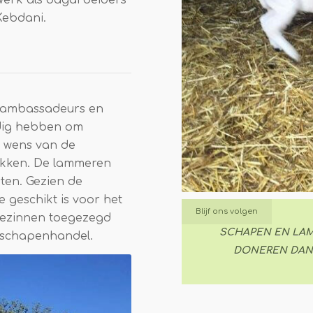
Kebdani.
e ambassadeurs en
odig hebben om
e wens van de
okken. De lammeren
ten. Gezien de
 geschikt is voor het
Blijf ons volgen
gezinnen toegezegd
SCHAPEN EN LAM
n schapenhandel.
DONEREN
DAN