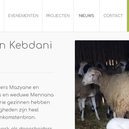
S
EVENEMENTEN
PROJECTEN
NIEUWS
CONTACT
n Kebdani
oers Mazyane en
us en weduwe Mennana
drie gezinnen hebben
gheden zijn heel
inkomstenbron.
erk als dagarbeiders